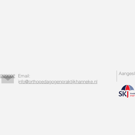
Aangeslo
3229002
Email:
i
nfo@orthopedagogenpraktijkhanneke.nl